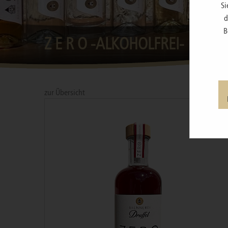
Si
d
B
Z E R O -ALKOHOLFREI-
zur Übersicht