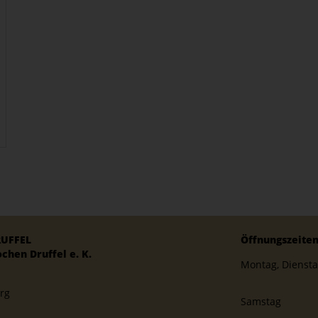
RUFFEL
Öffnungszeite
chen Druffel e. K.
Montag, Diensta
rg
Samstag