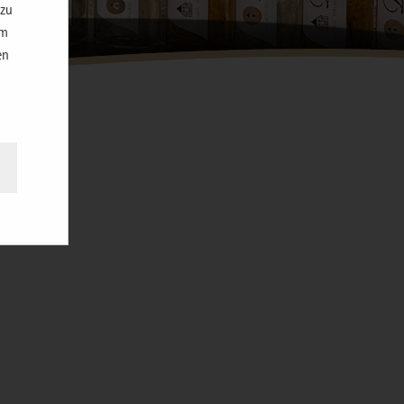
 zu
im
en