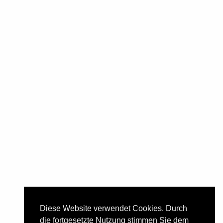
Inh. Brennmeister Jochen Druffel e. K.
Kirchstraße 12
59302 Oelde-Stromberg
Telefon:
02529/284
E-Mail:
info@brennerei-druffel.de
Öffnungszeiten
Montag, Dienstag, Donnerstag,
09.00 - 12.00 Uhr
Freitag
und
15.00 - 18.00 Uhr
Samstag
09.00 - 12.00 Uhr,
Nachmittag
geschlossen
Mittwoch, Sonn- u. Feiertag
kein Verkauf
Diese Website verwendet Cookies. Durch
die fortgesetzte Nutzung stimmen Sie dem
!! Betriebsferien !!