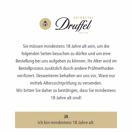
Menü
Sie müssen mindestens 18 Jahre alt sein, um die
folgenden Seiten besuchen zu dürfen und um eine
Bestellung bei uns aufgeben zu können. Ihr Alter wird im
Bestellprozess zusätzlich durch andere Prüfmethoden
Z E R O -ALKOHOLFREI-
verifiziert. Desweiteren behalten wir uns vor, Ware nur
mittels Alterssichtprüfung zu versenden.
Wir bitten Sie daher zu bestätigen, dass Sie mindestens
zur Übersicht
|
Z E R O -alkoholfrei-
18 Jahre alt sind!
Pflaumero
JA
Ich bin mindestens 18 Jahre alt.
Z E R O - Pflaumero ist die alkoholfreie Alternative!