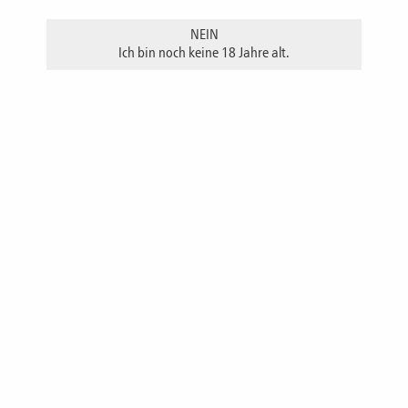
NEIN
Ich bin noch keine 18 Jahre alt.
Inhalt 200 ml
Inhalt 500 ml
Reintöniges und vielschichtiges Williamsdestillat. Intensives