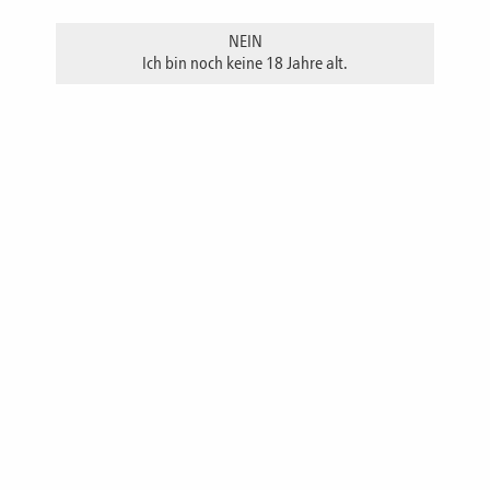
NEIN
Ich bin noch keine 18 Jahre alt.
Inhalt 200 ml
Inhalt 500 ml
Grüne Walnüsse und ein Destillat aus Walnusskernen sorgen