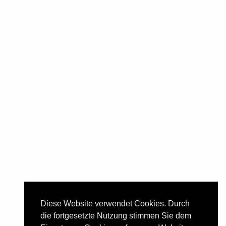
Kirchstraße 12
59302 Oelde-Stromberg
Telefon:
02529/284
E-Mail:
info@brennerei-druffel.de
Öffnungszeiten
Montag, Dienstag, Donnerstag,
09.00 - 12.00 Uhr
Freitag
und
15.00 - 18.00 Uhr
Samstag
09.00 - 12.00 Uhr,
Nachmittag
geschlossen
Mittwoch, Sonn- u. Feiertag
kein Verkauf
Diese Website verwendet Cookies. Durch
die fortgesetzte Nutzung stimmen Sie dem
!! Betriebsferien !!