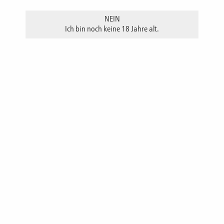
NEIN
Ich bin noch keine 18 Jahre alt.
Formschöner Ausgießer (Portionierer mit Glaskolben)
(2cl) mit Verschlusskorken