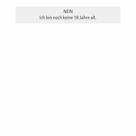
NEIN
Ich bin noch keine 18 Jahre alt.
Inhalt 200 ml
Inhalt 500 ml
Raubritter ist eine Bitter-Spirituose. Klare Kräuternoten in