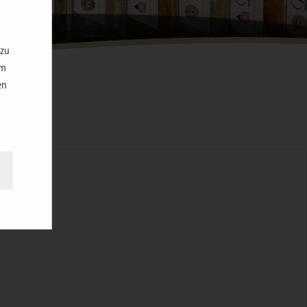
 zu
im
en