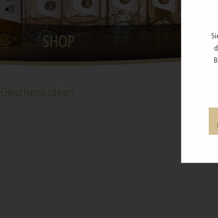
Si
SHOP
d
B
Geschenkideen