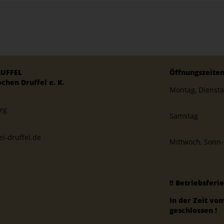
RUFFEL
Öffnungszeite
chen Druffel e. K.
Montag, Diensta
rg
Samstag
i-druffel.de
Mittwoch, Sonn- 
!! Betriebsferi
In der Zeit vom
geschlossen !