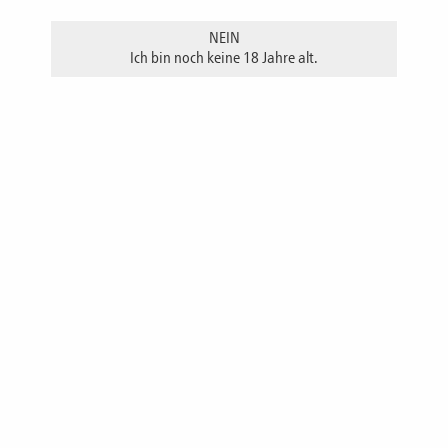
NEIN
Ich bin noch keine 18 Jahre alt.
Inhalt 500 ml
Inhalt 200 ml Eierlikör STERN
Inhalt 200 ml Eierlikör BAUM
Unser Eierlikör wird in reiner Handarbeit hergestellt. Kleinste
Chargen mit maximal 50 Liter pro Abfüllung rühren wir mit
mühevollem Engagement zu einem cremig wohlschmeckenden
Genuss-Getränk. Beste Zutaten - deutsche Freilandeier, echte
Bourbon-Vanille, frische Sahne und natürlich echter Druffel-
Alkohol - werden von uns in diesem Getränk ausschließlich