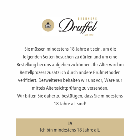
Menü
Sie müssen mindestens 18 Jahre alt sein, um die
folgenden Seiten besuchen zu dürfen und um eine
Bestellung bei uns aufgeben zu können. Ihr Alter wird im
Bestellprozess zusätzlich durch andere Prüfmethoden
PRÄSENTE
verifiziert. Desweiteren behalten wir uns vor, Ware nur
mittels Alterssichtprüfung zu versenden.
Wir bitten Sie daher zu bestätigen, dass Sie mindestens
zur Übersicht
|
Präsente
18 Jahre alt sind!
Verpackungen für langen Flaschen 0,5/ 0,7
JA
Ich bin mindestens 18 Jahre alt.
Für unsere langen 500 ml- und 700 ml-Flaschen haben wir eine