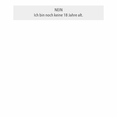
Präsentverpackungen zur Auswahl:
NEIN
Ich bin noch keine 18 Jahre alt.
2er Welle natur mit Klarsichtfenster
Kraftpapiertüte mit Foliensichtfenster
Präsentschachteln für eine einzelne 200 ml-Flasche haben wir hier
leider nicht im Angebot.
Gern verpacken wir Ihr(e) Präsent(e)!
Sollten sich mehrere Flaschen im Warenkorb befinden, lassen Sie
uns im Warenkorb im Bemerkungstextfeld bitte wissen, welche
Flasche(n) wir zum Präsent zusammenstellen sollen!