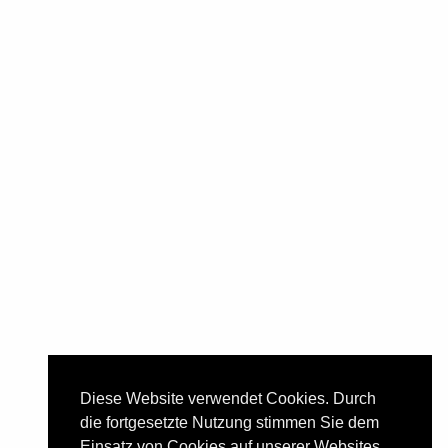
Kirchstraße 12
59302 Oelde-Stromberg
Telefon:
02529/284
E-Mail:
info@brennerei-druffel.de
Öffnungszeiten
Montag, Dienstag, Donnerstag,
09.00 - 12.00 Uhr
Freitag
und
15.00 - 18.00 Uhr
Samstag
09.00 - 12.00 Uhr,
Nachmittag
geschlossen
Mittwoch, Sonn- u. Feiertag
kein Verkauf
Diese Website verwendet Cookies. Durch
die fortgesetzte Nutzung stimmen Sie dem
!! Betriebsferien !!
Einsatz von Cookies auf unserer Websites