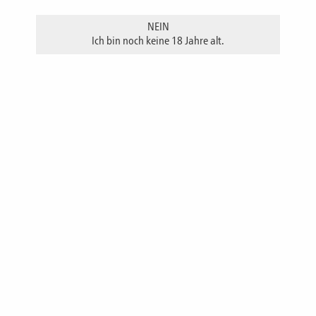
hochprozentigen Brand und einem Likör. Ein Hauch von leicht
NEIN
süßlichem Fruchtauszug in Verbindung mit Aquavitdestillat bilden
Ich bin noch keine 18 Jahre alt.
ein unvergleichliches Geschmackserlebnis. Die Pflaume tritt in den
Vordergrund, der Aquavit gestaltet den Abgang würzig, ohne
aufdringlich zu sein. Auch als leichter Aperitivo empfehlenswert.
empfohlene Trinktemperatur: 14° - 18°
Alkoholgehalt
25 % vol.