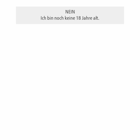
Johannsibeeren in der Nase. Im Abgang erlebt man die volle Frucht
NEIN
mit ihrer Säure. Dieser Likör ist quasi "extra trocken".
Ich bin noch keine 18 Jahre alt.
Alkoholgehalt
20 % vol.