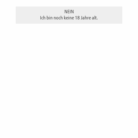
Kontakt
NEIN
Impressum
Ich bin noch keine 18 Jahre alt.
Datenschutz
AGB Online-Shop
Versandkosten/ Zahlung
Jugendschutz
BRENNEREI JOSEF DRUFFEL
Inh. Brennmeister Jochen Druffel e. K.
Kirchstraße 12
59302 Oelde-Stromberg
Telefon:
02529/284
E-Mail:
info@brennerei-druffel.de
Öffnungszeiten
Montag, Dienstag, Donnerstag,
09.00 - 12.00 Uhr