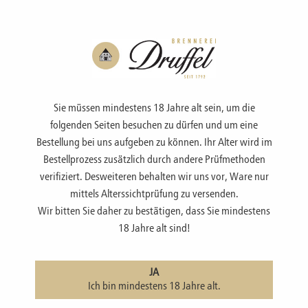
Menü
Sie müssen mindestens 18 Jahre alt sein, um die
folgenden Seiten besuchen zu dürfen und um eine
Bestellung bei uns aufgeben zu können. Ihr Alter wird im
Bestellprozess zusätzlich durch andere Prüfmethoden
ZUBEHÖR
verifiziert. Desweiteren behalten wir uns vor, Ware nur
mittels Alterssichtprüfung zu versenden.
Wir bitten Sie daher zu bestätigen, dass Sie mindestens
zur Übersicht
|
Zubehör
18 Jahre alt sind!
WAREN-Gutschein
JA
Sie möchten gerne etwas aus unserem Hause verschenken, wissen
Ich bin mindestens 18 Jahre alt.
aber nicht genau mit welcher Geschmacksrichtung Sie dem