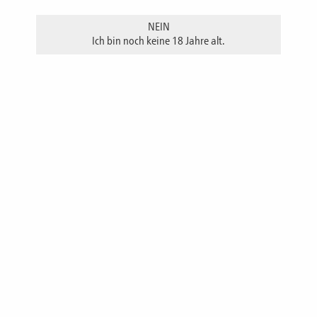
Beschenkten eine Freude machen können?
NEIN
Dann ist ein Gutschein eine gute Wahl.
Ich bin noch keine 18 Jahre alt.
Sie haben nebenstehend die Möglichkeit einen entsprechenden
Betrag auszuwählen. Sie bekommen den Gutschein auf dem
Postweg zugesandt.
Bitte beachten Sie, dass es sich hierbei ausschließlich um einen
WAREN-Gutschein
handelt.
Die Gutscheine können
NICHT bei Teilnahme an Führungen
eingelöst werden.
Die erworbenen Gutscheine können
NICHT
im Bezahlvorgang bei
Online-Einkäufen eingelöst werden.